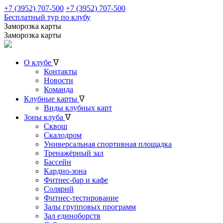
+7 (3952) 707-500
+7 (3952) 707-500
Бесплатный тур по клубу
Заморозка карты
Заморозка карты
О клубе
ᐁ
Контакты
Новости
Команда
Клубные карты
ᐁ
Виды клубных карт
Зоны клуба
ᐁ
Сквош
Скалодром
Универсальная спортивная площадка
Тренажёрный зал
Бассейн
Кардио-зона
Фитнес-бар и кафе
Солярий
Фитнес-тестирование
Залы групповых программ
Зал единоборств