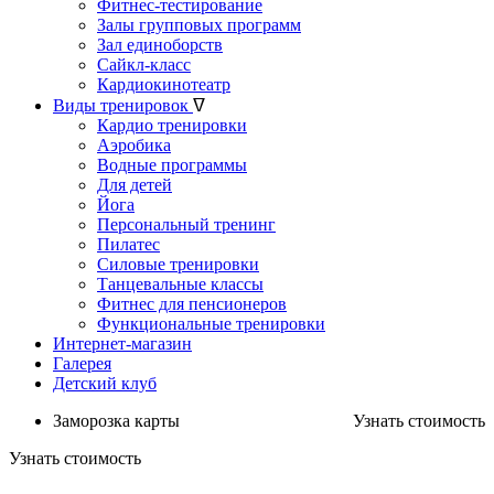
Фитнес-тестирование
Залы групповых программ
Зал единоборств
Сайкл-класс
Кардиокинотеатр
Виды тренировок
ᐁ
Кардио тренировки
Аэробика
Водные программы
Для детей
Йога
Персональный тренинг
Пилатес
Силовые тренировки
Танцевальные классы
Фитнес для пенсионеров
Функциональные тренировки
Интернет-магазин
Галерея
Детский клуб
Заморозка карты
Узнать стоимость
Узнать стоимость