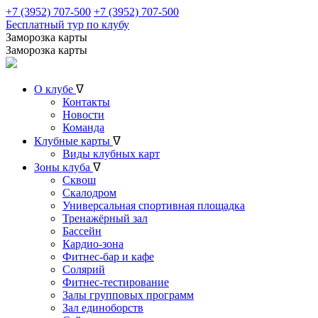
+7 (3952) 707-500
+7 (3952) 707-500
Бесплатный тур по клубу
Заморозка карты
Заморозка карты
О клубе
ᐁ
Контакты
Новости
Команда
Клубные карты
ᐁ
Виды клубных карт
Зоны клуба
ᐁ
Сквош
Скалодром
Универсальная спортивная площадка
Тренажёрный зал
Бассейн
Кардио-зона
Фитнес-бар и кафе
Солярий
Фитнес-тестирование
Залы групповых программ
Зал единоборств