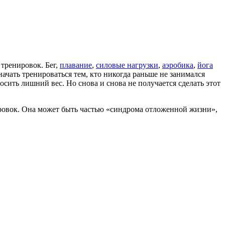
тренировок. Бег,
плавание
,
силовые нагрузки
,
аэробика
,
йога
ачать тренироваться тем, кто никогда раньше не занимался
осить лишний вес. Но снова и снова не получается сделать этот
ировок. Она может быть частью «синдрома отложенной жизни»,