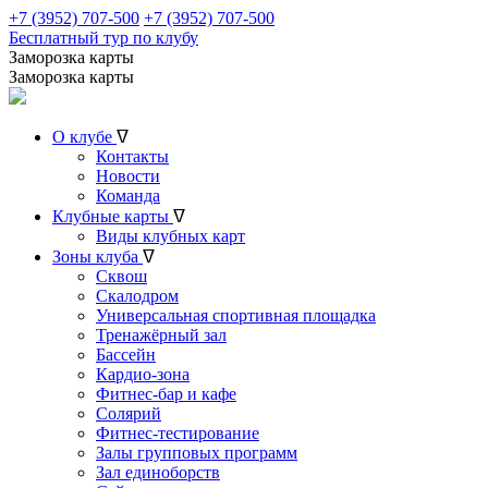
+7 (3952) 707-500
+7 (3952) 707-500
Бесплатный тур по клубу
Заморозка карты
Заморозка карты
О клубе
ᐁ
Контакты
Новости
Команда
Клубные карты
ᐁ
Виды клубных карт
Зоны клуба
ᐁ
Сквош
Скалодром
Универсальная спортивная площадка
Тренажёрный зал
Бассейн
Кардио-зона
Фитнес-бар и кафе
Солярий
Фитнес-тестирование
Залы групповых программ
Зал единоборств