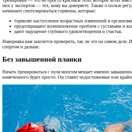
Тренировки — это не просто красивое тело, которое хотят име
них у экспертов — тех, кому вы доверяете. Также о пользе ре
начинают синтезироваться гормоны, которые:
тормозят наступление возрастных изменений в организме
предотвращают возникновение проблем с суставами и ко
дают ощущение глубокого удовлетворения и счастья.
Наверняка вам захочется проверить, так ли это на самом деле
спортом и дальше.
Без завышенной планки
Начать тренироваться с нуля многим мешает именно завышенная
намеченного будет просто. Он ставит недостижимые или крайне 