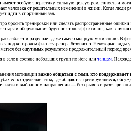
и имеют особую энергетику, сильную целеустремленность и мот
ает человека от решительных изменений в жизни. Когда люди р
ует идти в спортивный зал.
ыстро бросить тренировки или сделать распространенные ошибк
вентаря и оборудования будут не столь эффективны, как занятия
вка расслабляет и разрушает даже самую мощную мотивацию. В 
ся под контролем фитнес-тренера безопасно. Некоторые виды 
иматься без ощутимых результатов продолжительный период вре
я в зале в составе небольших групп по йоге или
танцам
. Нахожде
ранения мотивации
важно общаться с теми, кто поддерживает
бах есть отдельные чаты, где общаются тренирующиеся, обсужд
т идти в выбранном направлении — без срывов и разочаровани