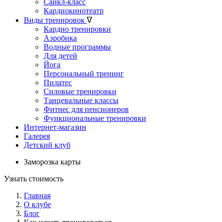
Сайкл-класс
Кардиокинотеатр
Виды тренировок
ᐁ
Кардио тренировки
Аэробика
Водные программы
Для детей
Йога
Персональный тренинг
Пилатес
Силовые тренировки
Танцевальные классы
Фитнес для пенсионеров
Функциональные тренировки
Интернет-магазин
Галерея
Детский клуб
Заморозка карты
Узнать стоимость
Главная
О клубе
Блог