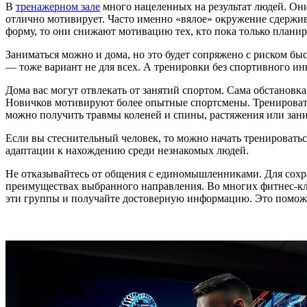
В
тренажерном зале
много нацеленных на результат людей. Он
отлично мотивирует. Часто именно «вялое» окружение сдержив
форму, то они снижают мотивацию тех, кто пока только планир
Заниматься можно и дома, но это будет сопряжено с риском б
— тоже вариант не для всех. А тренировки без спортивного ин
Дома вас могут отвлекать от занятий спортом. Сама обстано
Новичков мотивируют более опытные спортсмены. Тренировать
можно получить травмы коленей и спины, растяжения или зан
Если вы стеснительный человек, то можно начать тренироватьс
адаптации к нахождению среди незнакомых людей.
Не отказывайтесь от общения с единомышленниками. Для сох
преимуществах выбранного направления. Во многих фитнес-клу
эти группы и получайте достоверную информацию. Это поможе