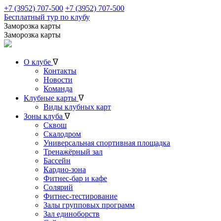
+7 (3952) 707-500
+7 (3952) 707-500
Бесплатный тур по клубу
Заморозка карты
Заморозка карты
О клубе
ᐁ
Контакты
Новости
Команда
Клубные карты
ᐁ
Виды клубных карт
Зоны клуба
ᐁ
Сквош
Скалодром
Универсальная спортивная площадка
Тренажёрный зал
Бассейн
Кардио-зона
Фитнес-бар и кафе
Солярий
Фитнес-тестирование
Залы групповых программ
Зал единоборств