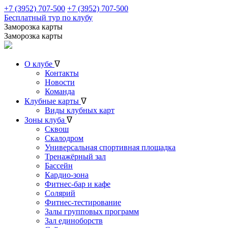
+7 (3952) 707-500
+7 (3952) 707-500
Бесплатный тур по клубу
Заморозка карты
Заморозка карты
О клубе
ᐁ
Контакты
Новости
Команда
Клубные карты
ᐁ
Виды клубных карт
Зоны клуба
ᐁ
Сквош
Скалодром
Универсальная спортивная площадка
Тренажёрный зал
Бассейн
Кардио-зона
Фитнес-бар и кафе
Солярий
Фитнес-тестирование
Залы групповых программ
Зал единоборств