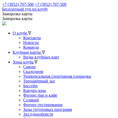
+7 (3952) 707-500
+7 (3952) 707-500
Бесплатный тур по клубу
Заморозка карты
Заморозка карты
О клубе
ᐁ
Контакты
Новости
Команда
Клубные карты
ᐁ
Виды клубных карт
Зоны клуба
ᐁ
Сквош
Скалодром
Универсальная спортивная площадка
Тренажёрный зал
Бассейн
Кардио-зона
Фитнес-бар и кафе
Солярий
Фитнес-тестирование
Залы групповых программ
Зал единоборств