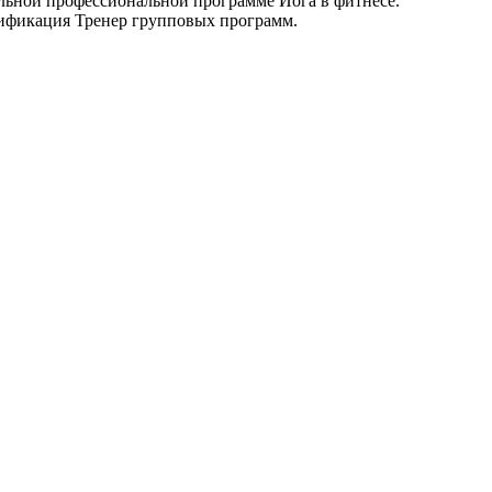
льной профессиональной программе Йога в фитнесе.
лификация Тренер групповых программ.