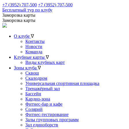
+7 (3952) 707-500
+7 (3952) 707-500
Бесплатный тур по клубу
Заморозка карты
Заморозка карты
О клубе
ᐁ
Контакты
Новости
Команда
Клубные карты
ᐁ
Виды клубных карт
Зоны клуба
ᐁ
Сквош
Скалодром
Универсальная спортивная площадка
Тренажёрный зал
Бассейн
Кардио-зона
Фитнес-бар и кафе
Солярий
Фитнес-тестирование
Залы групповых программ
Зал единоборств