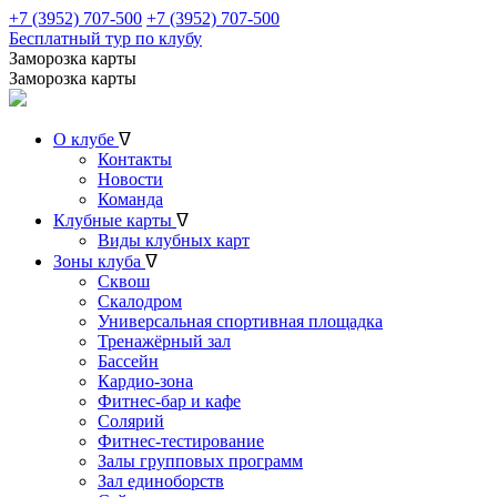
+7 (3952) 707-500
+7 (3952) 707-500
Бесплатный тур по клубу
Заморозка карты
Заморозка карты
О клубе
ᐁ
Контакты
Новости
Команда
Клубные карты
ᐁ
Виды клубных карт
Зоны клуба
ᐁ
Сквош
Скалодром
Универсальная спортивная площадка
Тренажёрный зал
Бассейн
Кардио-зона
Фитнес-бар и кафе
Солярий
Фитнес-тестирование
Залы групповых программ
Зал единоборств